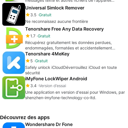
messages texte et autres fichiers de l'appareil
Android.
Universal Simlock Remover
3.5
Gratuit
Ne reconnaissez aucune frontière
Tenorshare Free Any Data Recovery
1.7
Gratuit
Récupérez gratuitement les données perdues,
endommagées, formatées et accidentellement
supprimées.
Tenorshare 4MeKey
5
Gratuit
Safely unlock iCloudDéverrouillez iCloud en toute
sécurité
iMyFone LockWiper Android
3.4
Version d’essai
Une application en version d'essai pour Windows, par
shenzhen-imyfone-technology-co-ltd.
Découvrez des apps
Wondershare Dr Fone