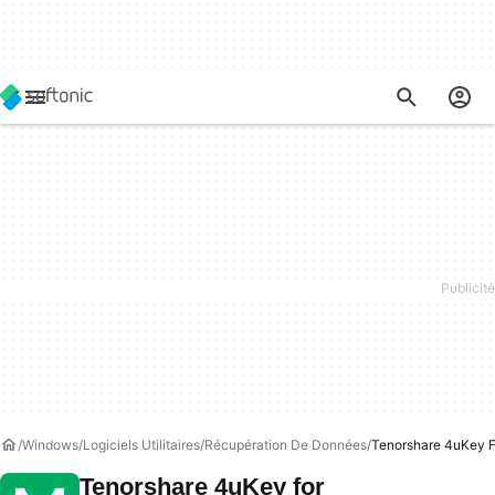
Windows
Logiciels Utilitaires
Récupération De Données
Tenorshare 4uKey F
Tenorshare 4uKey for