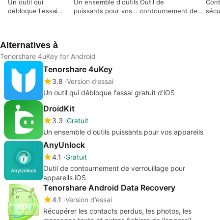
Un outil qui
Un ensemble d'outils
Outil de
Cont
débloque l'essai
puissants pour vos
contournement de
sécu
gratuit d'iOS
appareils
verrouillage pour
appa
appareils iOS
Alternatives à
Tenorshare 4uKey for Android
Tenorshare 4uKey
3.8
Version d’essai
Un outil qui débloque l'essai gratuit d'iOS
DroidKit
3.3
Gratuit
Un ensemble d'outils puissants pour vos appareils
AnyUnlock
4.1
Gratuit
Outil de contournement de verrouillage pour
appareils iOS
Tenorshare Android Data Recovery
4.1
Version d’essai
Récupérer les contacts perdus, les photos, les