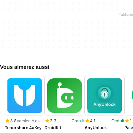
Vous aimerez aussi
3.8
Version d’essai
3.3
Gratuit
4.1
Gratuit
1
Tenorshare 4uKey
DroidKit
AnyUnlock