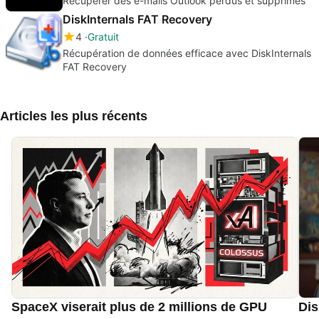
Récupérer des e-mails Outlook perdus et supprimés
DiskInternals FAT Recovery
4
Gratuit
Récupération de données efficace avec DiskInternals
FAT Recovery
Articles les plus récents
SpaceX viserait plus de 2 millions de GPU
Dis