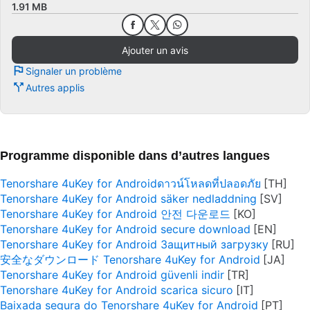
1.91 MB
Ajouter un avis
Signaler un problème
Autres applis
Programme disponible dans d’autres langues
Tenorshare 4uKey for Androidดาวน์โหลดที่ปลอดภัย
Tenorshare 4uKey for Android säker nedladdning
Tenorshare 4uKey for Android 안전 다운로드
Tenorshare 4uKey for Android secure download
Tenorshare 4uKey for Android Защитный загрузку
安全なダウンロード Tenorshare 4uKey for Android
Tenorshare 4uKey for Android güvenli indir
Tenorshare 4uKey for Android scarica sicuro
Baixada segura do Tenorshare 4uKey for Android