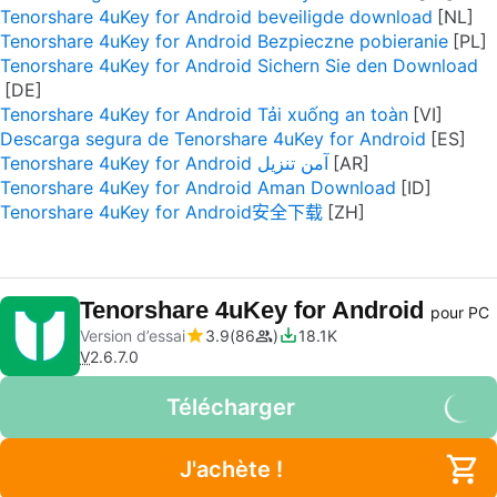
Tenorshare 4uKey for Android beveiligde download
Tenorshare 4uKey for Android Bezpieczne pobieranie
Tenorshare 4uKey for Android Sichern Sie den Download
Tenorshare 4uKey for Android Tải xuống an toàn
Descarga segura de Tenorshare 4uKey for Android
Tenorshare 4uKey for Android آمن تنزيل
Tenorshare 4uKey for Android Aman Download
Tenorshare 4uKey for Android安全下载
Tenorshare 4uKey for Android
pour PC
Version d’essai
3.9
86
18.1K
V
2.6.7.0
Télécharger
J'achète !